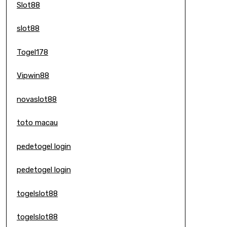
Slot88
slot88
Togel178
Vipwin88
novaslot88
toto macau
pedetogel login
pedetogel login
togelslot88
togelslot88