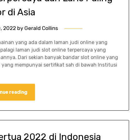
r di Asia
0, 2022
by
Gerald Collins
mainan yang ada dalam laman judi online yang
palagi laman judi slot online terpercaya yang
nnya. Dari sekian banyak bandar slot online yang
 yang mempunyai sertifikat sah di bawah Institusi
nue reading
Tertua 2022 di Indonesia