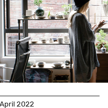
April 2022