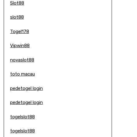
Slot88
slot88
Togel178
Vipwin88
novaslot88
toto macau
pedetogel login
pedetogel login
togelslot88
togelslot88