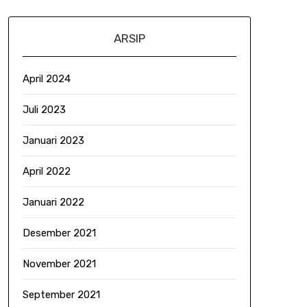
ARSIP
April 2024
Juli 2023
Januari 2023
April 2022
Januari 2022
Desember 2021
November 2021
September 2021