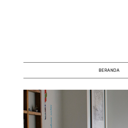
Skip
to
content
BERANDA