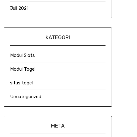
Juli 2021
KATEGORI
Modul Slots
Modul Togel
situs togel
Uncategorized
META