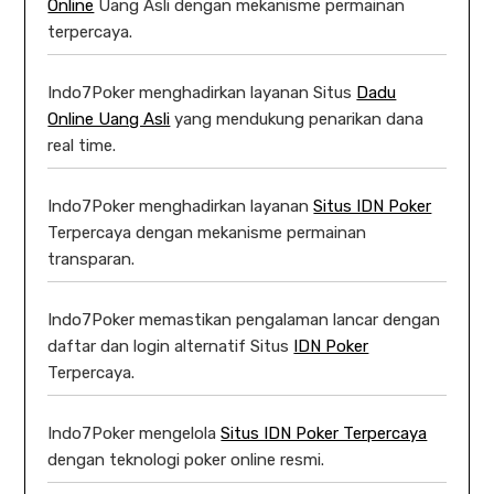
Online
Uang Asli dengan mekanisme permainan
terpercaya.
Indo7Poker menghadirkan layanan Situs
Dadu
Online Uang Asli
yang mendukung penarikan dana
real time.
Indo7Poker menghadirkan layanan
Situs IDN Poker
Terpercaya dengan mekanisme permainan
transparan.
Indo7Poker memastikan pengalaman lancar dengan
daftar dan login alternatif Situs
IDN Poker
Terpercaya.
Indo7Poker mengelola
Situs IDN Poker Terpercaya
dengan teknologi poker online resmi.