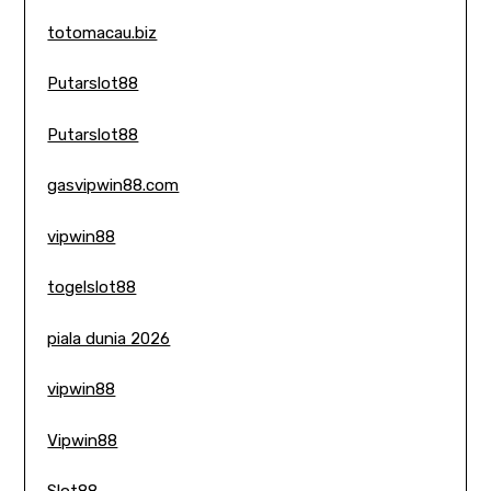
totomacau.biz
Putarslot88
Putarslot88
gasvipwin88.com
vipwin88
togelslot88
piala dunia 2026
vipwin88
Vipwin88