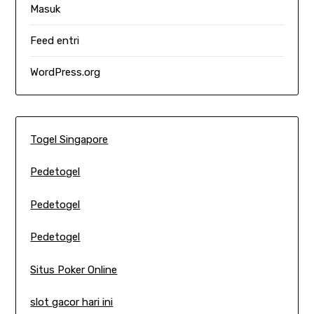
Masuk
Feed entri
WordPress.org
Togel Singapore
Pedetogel
Pedetogel
Pedetogel
Situs Poker Online
slot gacor hari ini