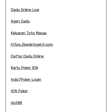
Dadu Online Live
Agen Dadu
Keluaran Toto Macau
https://pedetogel.it.com
Daftar Dadu Online
Kartu Poker IDN
Indo7Poker Login
IDN Poker
slot88