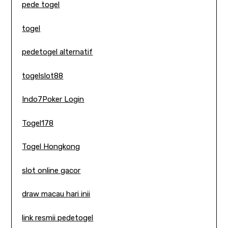
pede togel
togel
pedetogel alternatif
togelslot88
Indo7Poker Login
Togel178
Togel Hongkong
slot online gacor
draw macau hari inii
link resmii pedetogel