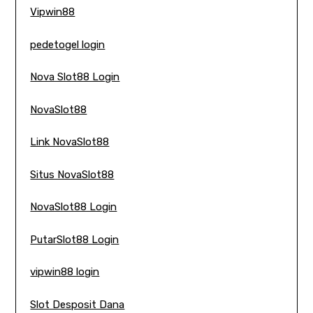
Vipwin88
pedetogel login
Nova Slot88 Login
NovaSlot88
Link NovaSlot88
Situs NovaSlot88
NovaSlot88 Login
PutarSlot88 Login
vipwin88 login
Slot Desposit Dana