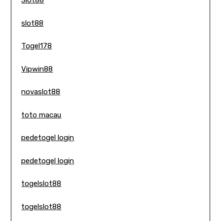
Slot88
slot88
Togel178
Vipwin88
novaslot88
toto macau
pedetogel login
pedetogel login
togelslot88
togelslot88