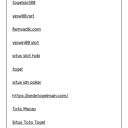
togelslot88
vipw88.net
fixmyacllc.com
vipwin88 slot
situs slot hoki
togel
situs idn poker
https://pedetogelmain.com/
Toto Macau
Situs Toto Togel