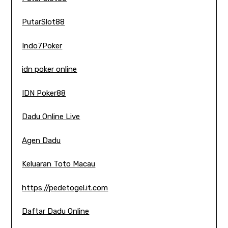
PutarSlot88
Indo7Poker
idn poker online
IDN Poker88
Dadu Online Live
Agen Dadu
Keluaran Toto Macau
https://pedetogel.it.com
Daftar Dadu Online