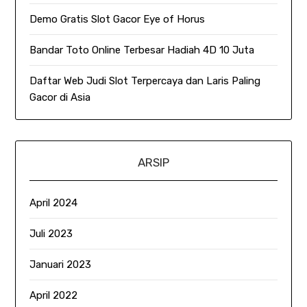
Demo Gratis Slot Gacor Eye of Horus
Bandar Toto Online Terbesar Hadiah 4D 10 Juta
Daftar Web Judi Slot Terpercaya dan Laris Paling
Gacor di Asia
ARSIP
April 2024
Juli 2023
Januari 2023
April 2022