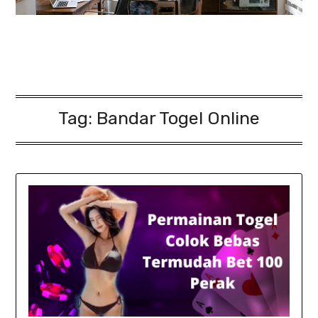
Tag:
Bandar Togel Online