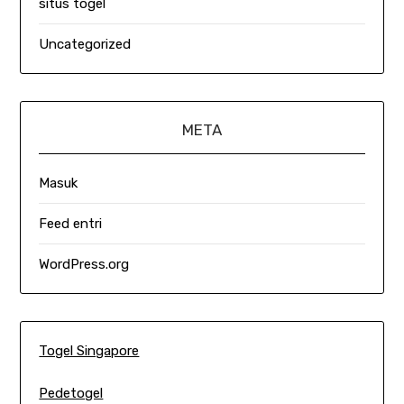
situs togel
Uncategorized
META
Masuk
Feed entri
WordPress.org
Togel Singapore
Pedetogel