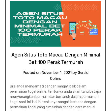
Agen Situs Toto Macau Dengan Minimal
Bet 100 Perak Termurah
Posted on
November 1, 2021
by
Gerald
Collins
Bila anda mengamati dengan sangat baik dalam
permainan togel online, tentunya anda akan tahu betapa
menyenangkan bermain dan bertaruh dalam permainan
togel saat ini. Hal ini tentunya sangat berbeda dengan
permainan togel yang dimainkan dengan cara manual