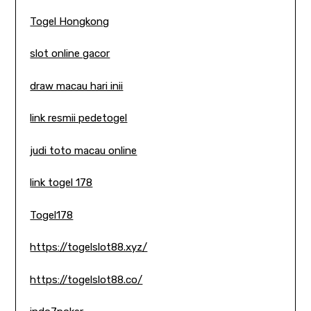
Togel Hongkong
slot online gacor
draw macau hari inii
link resmii pedetogel
judi toto macau online
link togel 178
Togel178
https://togelslot88.xyz/
https://togelslot88.co/